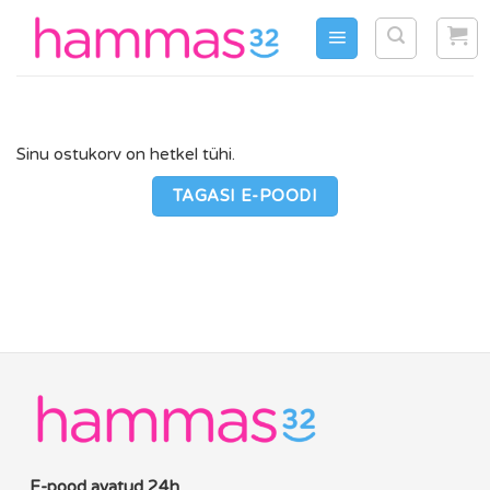
Skip
to
content
Sinu ostukorv on hetkel tühi.
TAGASI E-POODI
E-pood avatud 24h