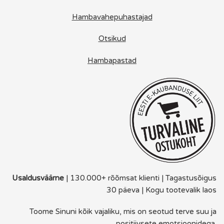
Hambavahepuhastajad
Otsikud
Hambapastad
Usaldusväärne
| 130.000+ rõõmsat klienti | Tagastusõigus
30 päeva | Kogu tootevalik laos
Toome Sinuni kõik vajaliku, mis on seotud terve suu ja
positiivsete emotsioonidega.