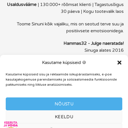
Usaldusväärne
| 130.000+ rõõmsat klienti | Tagastusõigus
30 päeva | Kogu tootevalik laos
Toome Sinuni kõik vajaliku, mis on seotud terve suu ja
positiivsete emotsioonidega.
Hammas32 - Julge naeratada!
Sinuga alates 2016
Kasutame küpsiseid 🍪
FACEBOOK
INSTAGRAM
Kasutame küpsiseid sisu ja reklaamide isikupärastamiseks, e-poe
kasutajakogemuse parendamiseks ja sotsiaalsmeedia funktsioonide
pakkumiseks ning liikluse analüüsimiseks.
E-pood
Garantii
Transport
Kampaaniad
Järelmaks
Müügitingimused
Privaatsuspoliitika
Kontakt
2016-2026
Hammas32.ee
- Julge naeratada! | Kõik õigused
NÕUSTU
reserveeritud. Loata kopeerimine keelatud. Hinnad koos
kehtiva käibemaksuga, ilma transpordikuluta. Saidil kasutatud
KEELDU
protsendimärk on tähelepanuks ja illustreeriv kujunduselement.
PHILIPS ja Philipsi kilbikujuline logo on KPENV registreeritud