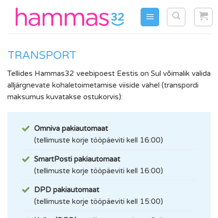
Skip
to
content
TRANSPORT
Tellides Hammas32 veebipoest Eestis on Sul võimalik valida
alljärgnevate kohaletoimetamise viiside vahel (transpordi
maksumus kuvatakse ostukorvis):
Omniva pakiautomaat
(tellimuste korje tööpäeviti kell 16:00)
SmartPosti pakiautomaat
(tellimuste korje tööpäeviti kell 16:00)
DPD pakiautomaat
(tellimuste korje tööpäeviti kell 15:00)