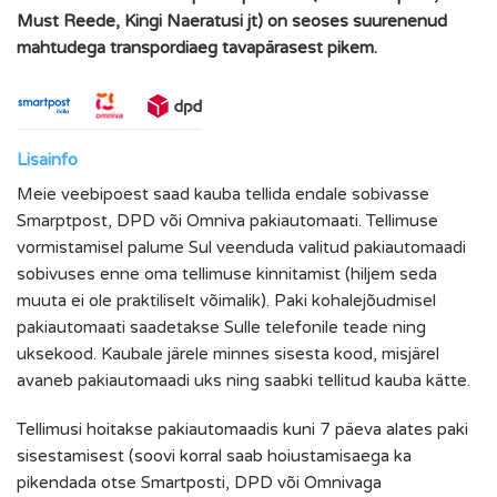
Must Reede, Kingi Naeratusi jt) on seoses suurenenud
mahtudega transpordiaeg tavapärasest pikem.
Lisainfo
Meie veebipoest saad kauba tellida endale sobivasse
Smarptpost, DPD või Omniva pakiautomaati. Tellimuse
vormistamisel palume Sul veenduda valitud pakiautomaadi
sobivuses enne oma tellimuse kinnitamist (hiljem seda
muuta ei ole praktiliselt võimalik). Paki kohalejõudmisel
pakiautomaati saadetakse Sulle telefonile teade ning
uksekood. Kaubale järele minnes sisesta kood, misjärel
avaneb pakiautomaadi uks ning saabki tellitud kauba kätte.
Tellimusi hoitakse pakiautomaadis kuni 7 päeva alates paki
sisestamisest (soovi korral saab hoiustamisaega ka
pikendada otse Smartposti, DPD või Omnivaga