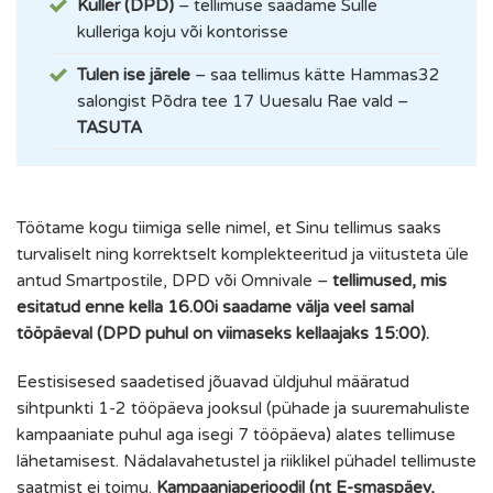
Kuller (DPD)
– tellimuse saadame Sulle
kulleriga koju või kontorisse
Tulen ise järele
– saa tellimus kätte Hammas32
salongist Põdra tee 17 Uuesalu Rae vald –
TASUTA
Töötame kogu tiimiga selle nimel, et Sinu tellimus saaks
turvaliselt ning korrektselt komplekteeritud ja viitusteta üle
antud Smartpostile, DPD või Omnivale –
tellimused, mis
esitatud enne kella 16.00i saadame välja veel samal
tööpäeval (DPD puhul on viimaseks kellaajaks 15:00).
Eestisisesed saadetised jõuavad üldjuhul määratud
sihtpunkti 1-2 tööpäeva jooksul (pühade ja suuremahuliste
kampaaniate puhul aga isegi 7 tööpäeva) alates tellimuse
lähetamisest. Nädalavahetustel ja riiklikel pühadel tellimuste
saatmist ei toimu.
Kampaaniaperioodil (nt E-smaspäev,