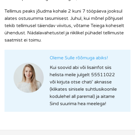
Tellimus peaks jõudma kohale 2 kuni 7 tööpäeva jooksul
alates ostusumma tasumisest. Juhul, kui mõnel põhjusel
tekib tellimusel täiendav viivitus, võtame Teiega koheselt
ühendust. Nädalavahetustel ja riiklikel pühadel tellimuste
saatmist ei toimu.
Oleme Sulle rõõmuga abiks!
Kui soovid abi või lisainfot siis
helista meile julgelt 55511022
või kirjuta otse chati’ aknasse
(klikates sinisele suhtlusikoonile
kodulehel all paremal) ja aitame
Sind suurima hea meelega!