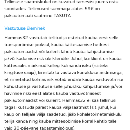
Tellimuse saatmiskulud on kuvatud tarneviisi juures ostu
sooritades. Tellimused summaga alates 59€ on
pakiautomaati saatmine TASUTA.
Vastutuse üleminek
Hammas32 vastutab tellitud ja ostetud kauba eest selle
transportimise jooksul, kauba kättesaamise hetkest
pakiautomaadist või kullerilt läheb kauba kahjustumise
ja/või kadumise risk üle kliendile. Juhul, kui klient on kauba
kättesaaks märkinud kellegi kolmanda isiku (näiteks
kingituse saaja), kinnitab ta vastava korralduse andmisega,
et nimetatud kolmas isik võtab endale kauba vastuvõtmise
kohustuse ja vastutuse selle juhusliku kahjustumise ja/või
hävimise riski eest alates kauba vastuvõtmisest
pakiautomaadist või kullerilt. Hammas32 ei saa tellimusi
tagasi kutsuda pärast kauba väljasaatmist (s.t. juhul, kui
kaup on tellijale välja saadetud, jääb kohaletoimetamiskulu
tellija kanda ning kauba mittesobimise korral kehtib talle
vaid 30-päevane tagastamisõigus).