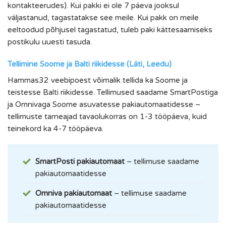
kontakteerudes). Kui pakki ei ole 7 päeva jooksul
väljastanud, tagastatakse see meile. Kui pakk on meile
eeltoodud põhjusel tagastatud, tuleb paki kättesaamiseks
postikulu uuesti tasuda.
Tellimine Soome ja Balti riikidesse (Läti, Leedu)
Hammas32 veebipoest võimalik tellida ka Soome ja
teistesse Balti riikidesse. Tellimused saadame SmartPostiga
ja Omnivaga Soome asuvatesse pakiautomaatidesse –
tellimuste tarneajad tavaolukorras on 1-3 tööpäeva, kuid
teinekord ka 4-7 tööpäeva.
SmartPosti pakiautomaat
– tellimuse saadame
pakiautomaatidesse
Omniva pakiautomaat
– tellimuse saadame
pakiautomaatidesse