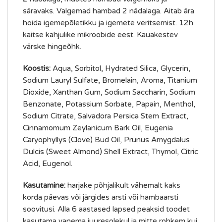
säravaks. Valgemad hambad 2 nädalaga. Aitab ära
hoida igemepõletikku ja igemete veritsemist. 12h
kaitse kahjulike mikroobide eest. Kauakestev
värske hingeõhk.
Koostis:
Aqua, Sorbitol, Hydrated Silica, Glycerin,
Sodium Lauryl Sulfate, Bromelain, Aroma, Titanium
Dioxide, Xanthan Gum, Sodium Saccharin, Sodium
Benzonate, Potassium Sorbate, Papain, Menthol,
Sodium Citrate, Salvadora Persica Stem Extract,
Cinnamomum Zeylanicum Bark Oil, Eugenia
Caryophyllys (Clove) Bud Oil, Prunus Amygdalus
Dulcis (Sweet Almond) Shell Extract, Thymol, Citric
Acid, Eugenol.
Kasutamine:
harjake põhjalikult vähemalt kaks
korda päevas või järgides arsti või hambaarsti
soovitusi. Alla 6 aastased lapsed peaksid toodet
kasutama vanema juuresolekul ja mitte rohkem kui