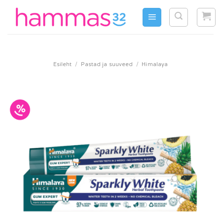
Skip
to
content
Esileht
/
Pastad ja suuveed
/
Himalaya