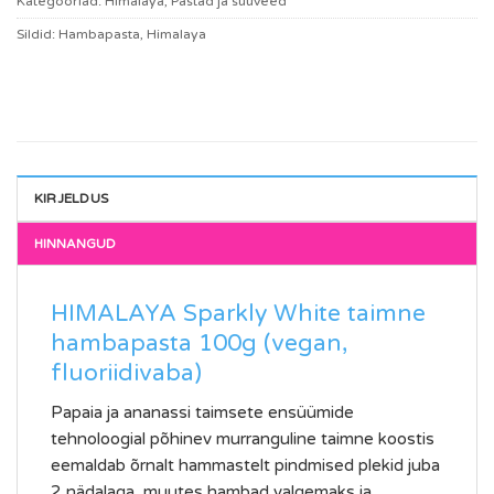
Kategooriad:
Himalaya
,
Pastad ja suuveed
Sildid:
Hambapasta
,
Himalaya
KIRJELDUS
HIMALAYA Sparkly White taimne
hambapasta 100g (vegan,
fluoriidivaba)
Papaia ja ananassi taimsete ensüümide
tehnoloogial põhinev murranguline taimne koostis
eemaldab õrnalt hammastelt pindmised plekid juba
2 nädalaga, muutes hambad valgemaks ja