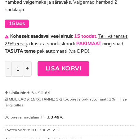
hambad valgemaks ja säravaks. Valgemad hambad 2
nädalaga.
15 laos
Koheselt saadaval veel ainult
15 toodet.
Telli vähemalt
29€ eest
ja kasuta sooduskoodi
PAKIMAAT
ning saad
TASUTA tarne
pakiautomaati (v.a DPD).
HIMALAYA Sparkly White taimne hambapasta 100g (vegan, fluori
LISA KORVI
➕ Ühikuhind:
34.90
€/l
☑️ MEIE LAOS: 15 tk. TARNE:
1-2 tööpäeva pakiautomaati, 30min ise
järgi tulles.
30 päeva madalaim hind:
3.49
.
€
Tootekood:
8901138825591