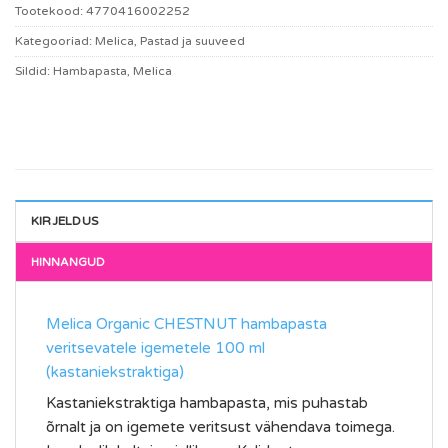
Tootekood:
4770416002252
Kategooriad:
Melica
,
Pastad ja suuveed
Sildid:
Hambapasta
,
Melica
KIRJELDUS
Melica Organic CHESTNUT hambapasta
veritsevatele igemetele 100 ml
(kastaniekstraktiga)
Kastaniekstraktiga hambapasta, mis puhastab
õrnalt ja on igemete veritsust vähendava toimega.