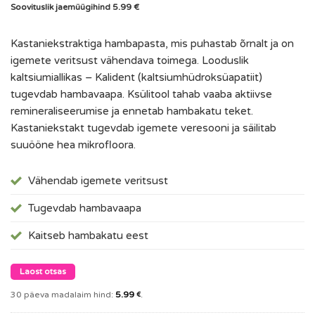
Soovituslik jaemüügihind 5.99 €
Kastaniekstraktiga hambapasta, mis puhastab õrnalt ja on
igemete veritsust vähendava toimega. Looduslik
kaltsiumiallikas – Kalident (kaltsiumhüdroksüapatiit)
tugevdab hambavaapa. Ksülitool tahab vaaba aktiivse
remineraliseerumise ja ennetab hambakatu teket.
Kastaniekstakt tugevdab igemete veresooni ja säilitab
suuööne hea mikrofloora.
Vähendab igemete veritsust
Tugevdab hambavaapa
Kaitseb hambakatu eest
Laost otsas
30 päeva madalaim hind:
5.99
.
€