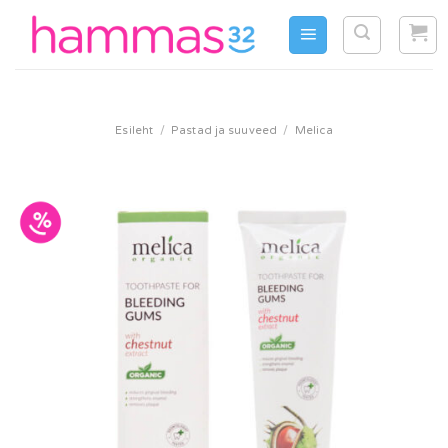
Skip
to
content
Esileht
/
Pastad ja suuveed
/
Melica