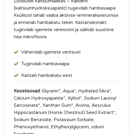
Looduslik kaltsiumiallikas – Kalident
(kaltsiumhüdroksüapatiit) tugevdab hambavaapa.
Ksülitool tahab vaaba aktiivse remineraliseerumise
ja ennetab hambakatu teket. Kastaniekstakt
tugevdab igemete veresooni ja säilitab suuööne
hea mikrofloora.
Vähendab igemete veritsust
Tugevdab hambavaapa
Kaitseb hambakatu eest
Koostisosad:
Glycerin*, Aqua*, Hydrated Silica*,
Calcium Hydroxyapatite*, Xylitol*, Sodium Lauroyl
Sarcosinate*, Xanthan Gum*, Aroma, Aesculus
Hippocastanum (Horse Chestnut) Seed Extract*,
Sodium Benzoate, Potassium Sorbate,
Phenoxyethanol, Ethylhexylglycerin, odium
Saccharin