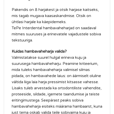
Pakendis on 8 harjakest ja otsik harjase kaitseks,
mis tagab mugava kaasaskandmise. Otsik on
ühtlasi harjale ka käepidemeks.
TePe Interdental hambavaheharjad on saadaval
mitmes suuruses ja erinevatele vajadustele sobiva
tekstuuriga.
Kuidas hambavaheharja valida?
Valmistatakse suurel hulgal erineva kuju ja
suurusega hambavaheharju. Peamine kriteerium,
mida tuleks hambavaheharja valimisel silmas
pidada, on hambavahede laius: on äärmiselt oluline
vältida liiga laia harja pressimist kitsasse vahesse.
Lisaks tuleb arvestada ka ortodontiliste vahendite,
proteeside, sildade, igemete taandumise ja teiste
eritingimustega. Seepärast peaks sobiva
hambavaheharja esiteks määrama hambaarst, kuna
just tema oskab valida teile sobivaima kuju ja