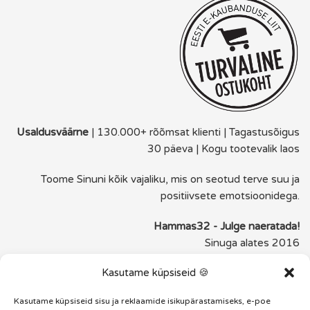
Usaldusväärne
| 130.000+ rõõmsat klienti | Tagastusõigus
30 päeva | Kogu tootevalik laos
Toome Sinuni kõik vajaliku, mis on seotud terve suu ja
positiivsete emotsioonidega.
Hammas32 - Julge naeratada!
Sinuga alates 2016
Kasutame küpsiseid 🍪
FACEBOOK
INSTAGRAM
Kasutame küpsiseid sisu ja reklaamide isikupärastamiseks, e-poe