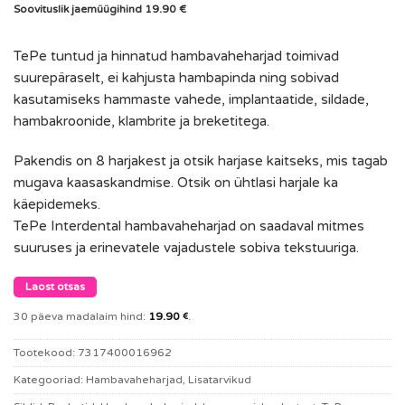
Soovituslik jaemüügihind 19.90 €
TePe tuntud ja hinnatud hambavaheharjad toimivad
suurepäraselt, ei kahjusta hambapinda ning sobivad
kasutamiseks hammaste vahede, implantaatide, sildade,
hambakroonide, klambrite ja breketitega.
Pakendis on 8 harjakest ja otsik harjase kaitseks, mis tagab
mugava kaasaskandmise. Otsik on ühtlasi harjale ka
käepidemeks.
TePe Interdental hambavaheharjad on saadaval mitmes
suuruses ja erinevatele vajadustele sobiva tekstuuriga.
Laost otsas
30 päeva madalaim hind:
19.90
.
€
Tootekood:
7317400016962
Kategooriad:
Hambavaheharjad
,
Lisatarvikud