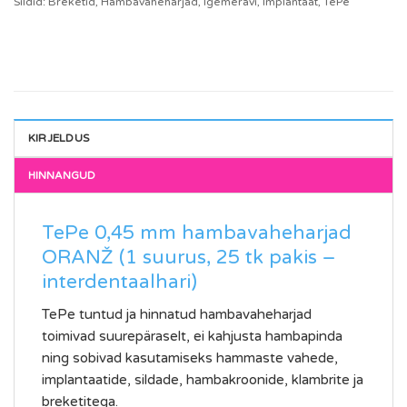
Sildid:
Breketid
,
Hambavaheharjad
,
Igemeravi
,
Implantaat
,
TePe
KIRJELDUS
TePe 0,45 mm hambavaheharjad
ORANŽ (1 suurus, 25 tk pakis –
interdentaalhari)
TePe tuntud ja hinnatud hambavaheharjad
toimivad suurepäraselt, ei kahjusta hambapinda
ning sobivad kasutamiseks hammaste vahede,
implantaatide, sildade, hambakroonide, klambrite ja
breketitega.