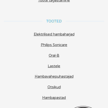
Toote tagastamine
TOOTED
Elektrilised hambaharjad
Philips Sonicare
Oral-B
Lastele
Hambavahepuhastajad
Otsikud
Hambapastad