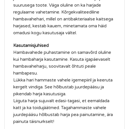
suurusega toote. Väga oluline on ka harjade
regulaarne vahetamine. Kõrgekvaliteediline
hambavahehari, millel on antibakteriaalse kaitsega
harjased, kestab kauem, minetamata oma häid
omadusi kogu kasutusaja vältel.
Kasutamisjuhised
Hambavahede puhastamine on samavõrd oluline
kui hambaharja kasutamine. Kasuta igapäevaselt
hambavaheharju, soovitavalt õhtuti peale
hambapesu.
Lükka hari hammaste vahele igemepiiril ja keeruta
kergelt vindiga. See hõlbustab juurdepääsu ja
pikendab harja kasutusiga.
Liiguta harja sujuvalt edasi-tagasi, et eemaldada
katt ja ka toidujäätmed. Tagahammaste vahele
juurdepääsu hõlbustab harja pea painutamine, ära
painuta täisnurkselt!