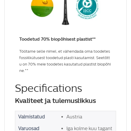
Toodetud 70% biopõhisest plastist**
Töötame selle nimel, et vähendada oma toodetes
fossiilkütusest toodetud plasti kasutamist. Seetõtt
u on 70% meie toodetes kasutatud plastist biopõhi
ne.**
Specifications
Kvaliteet ja tulemuslikkus
Valmistatud
Austria
Varuosad
Iga kolme kuu tagant