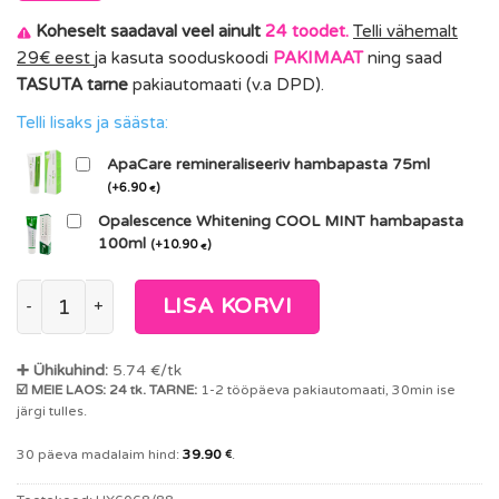
Koheselt saadaval veel ainult
24 toodet.
Telli vähemalt
29€ eest
ja kasuta sooduskoodi
PAKIMAAT
ning saad
TASUTA tarne
pakiautomaati (v.a DPD).
Telli lisaks ja säästa:
ApaCare remineraliseeriv hambapasta 75ml
(
+
6.90
)
€
Opalescence Whitening COOL MINT hambapasta
100ml
(
+
10.90
)
€
Philips Sonicare Optimal White W2 hambaharja otsikud HX6068/
LISA KORVI
➕ Ühikuhind:
5.74
€/tk
☑️ MEIE LAOS: 24 tk. TARNE:
1-2 tööpäeva pakiautomaati, 30min ise
järgi tulles.
30 päeva madalaim hind:
39.90
.
€