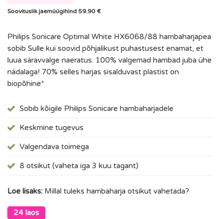
Soovituslik jaemüügihind 59.90 €
Philips Sonicare Optimal White HX6068/88 hambaharjapea
sobib Sulle kui soovid põhjalikust puhastusest enamat, et
luua säravvalge naeratus. 100% valgemad hambad juba ühe
nädalaga! 70% selles harjas sisalduvast plastist on
biopõhine*
Sobib kõigile Philips Sonicare hambaharjadele
Keskmine tugevus
Valgendava toimega
8 otsikut (vaheta iga 3 kuu tagant)
Loe lisaks:
Millal tuleks hambaharja otsikut vahetada?
24 laos