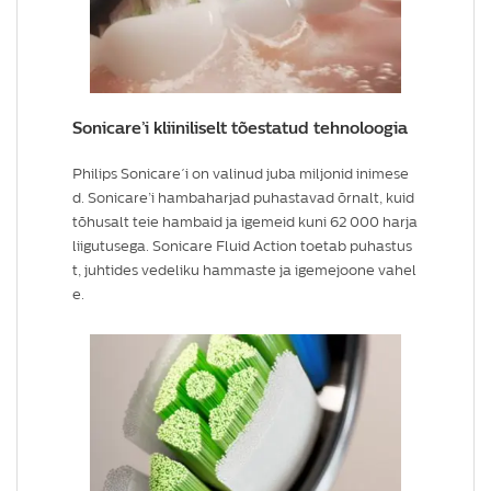
Sonicare’i kliiniliselt tõestatud tehnoloogia
Philips Sonicare´i on valinud juba miljonid inimese
d. Sonicare’i hambaharjad puhastavad õrnalt, kuid
tõhusalt teie hambaid ja igemeid kuni 62 000 harja
liigutusega. Sonicare Fluid Action toetab puhastus
t, juhtides vedeliku hammaste ja igemejoone vahel
e.