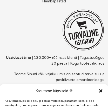
Hambapastad
Usaldusväärne
| 130.000+ rõõmsat klienti | Tagastusõigus
30 päeva | Kogu tootevalik laos
Toome Sinuni kõik vajaliku, mis on seotud terve suu ja
positiivsete emotsioonidega.
Hammas32 - Julge naeratada!
Kasutame küpsiseid 🍪
Sinuga alates 2016
Kasutame küpsiseid sisu ja reklaamide isikupärastamiseks, e-poe
kasutajakogemuse parendamiseks ja sotsiaalsmeedia funktsioonide
FACEBOOK
INSTAGRAM