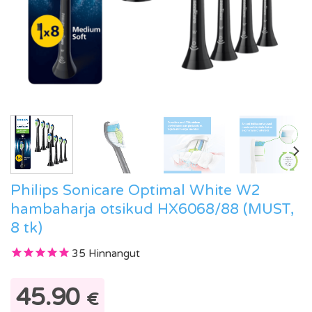
Philips Sonicare Optimal White W2
hambaharja otsikud HX6068/88 (MUST,
8 tk)
35
Hinnangut
45.90
€