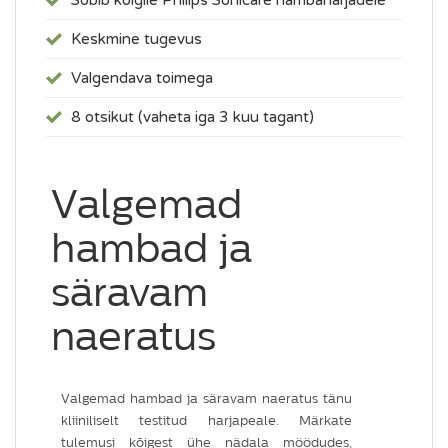
Sobib kõigile Philips Sonicare hambaharjadele
Keskmine tugevus
Valgendava toimega
8 otsikut (vaheta iga 3 kuu tagant)
Valgemad
hambad ja
säravam
naeratus
Valgemad hambad ja säravam naeratus tänu
kliiniliselt testitud harjapeale. Märkate
tulemusi kõigest ühe nädala möödudes,