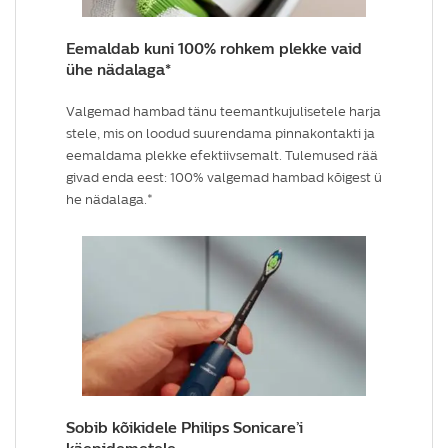
Eemaldab kuni 100% rohkem plekke vaid
ühe nädalaga*
Valgemad hambad tänu teemantkujulisetele harja
stele, mis on loodud suurendama pinnakontakti ja
eemaldama plekke efektiivsemalt. Tulemused rää
givad enda eest: 100% valgemad hambad kõigest ü
he nädalaga.*
Sobib kõikidele Philips Sonicare’i