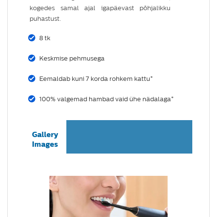
kogedes samal ajal igapäevast põhjalikku
puhastust.
8 tk
Keskmise pehmusega
Eemaldab kuni 7 korda rohkem kattu*
100% valgemad hambad vaid ühe nädalaga*
Gallery
Images