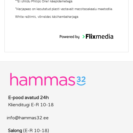
**Ei ühildu Philips One’i käepidemetega
*Harjapeas on kasutatud plasti vastavalt massitasakaalu meetodile.
White režiimis, võrreldes käsihambaharjaga
E-pood avatud 24h
Klienditugi E-R 10-18
info@hammas32.ee
Salong
(E-R 10-18)