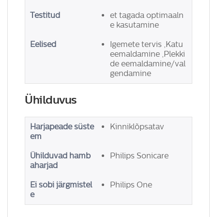
Testitud
et tagada optimaaln
e kasutamine
Eelised
Igemete tervis ,Katu
eemaldamine ,Plekki
de eemaldamine/val
gendamine
Ühilduvus
Harjapeade süste
Kinniklõpsatav
em
Ühilduvad hamb
Philips Sonicare
aharjad
Ei sobi järgmistel
Philips One
e