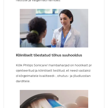
hastuse ja valgemad hambad.
Kliiniliselt tõestatud tõhus suuhooldus
Kõik Philips Sonicare’i hambaharjad on hoolikalt pr
ojekteeritud ja kliiniliselt testitud, et need vastaksi
d kõrgeimatele kvaliteedi-, ohutus- ja jõudlusstan
darditele.