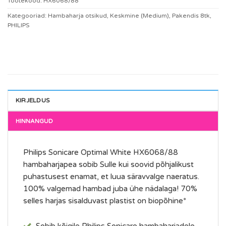
Tootekood:
HX6068/88
Kategooriad:
Hambaharja otsikud
,
Keskmine (Medium)
,
Pakendis 8tk
,
PHILIPS
KIRJELDUS
Philips Sonicare Optimal White HX6068/88
hambaharjapea sobib Sulle kui soovid põhjalikust
puhastusest enamat, et luua säravvalge naeratus.
100% valgemad hambad juba ühe nädalaga! 70%
selles harjas sisalduvast plastist on biopõhine*