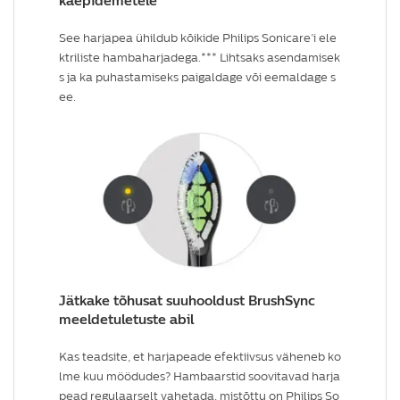
käepidemetele
See harjapea ühildub kõikide Philips Sonicare’i ele
ktriliste hambaharjadega.*** Lihtsaks asendamisek
s ja ka puhastamiseks paigaldage või eemaldage s
ee.
Jätkake tõhusat suuhooldust BrushSync
meeldetuletuste abil
Kas teadsite, et harjapeade efektiivsus väheneb ko
lme kuu möödudes? Hambaarstid soovitavad harja
pead regulaarselt vahetada, mistõttu on Philips So