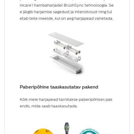
nicare’i hambaharjadel BrushSync tehnoloogia. Se
e jälgib harjamise sagedust ja intensiivsust ning tul
etab teile meelde, kui on aeg harjapead vahetada.
Paberipõhine taaskasutatav pakend
Kõik meie harjapead tarnitakse paberipõhises pak
endis, mida saab taaskasutada.