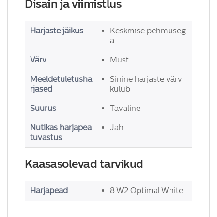
Disain ja viimistlus
Harjaste jäikus
Keskmise pehmuseg
a
Värv
Must
Meeldetuletusha
Sinine harjaste värv
rjased
kulub
Suurus
Tavaline
Nutikas harjapea
Jah
tuvastus
Kaasasolevad tarvikud
Harjapead
8 W2 Optimal White